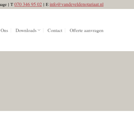
070 346 95 02
info@vandeveldenotariaat.nl
hage
|
T
|
E
 Ons
Downloads
Contact
Offerte aanvragen