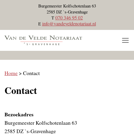
Skip
Burgemeester Kolfschotenlaan 63
to
2585 DZ `s-Gravenhage
070 346 95 02
T
content
info@vandeveldenotariaat.nl
E
Home
> Contact
Contact
Bezoekadres
Burgemeester Kolfschotenlaan 63
2585 DZ `s-Gravenhage