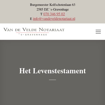
Skip
Burgemeester Kolfschotenlaan 63
to
2585 DZ `s-Gravenhage
070 346 95 02
T
content
info@vandeveldenotariaat.nl
E
Het Levenstestament